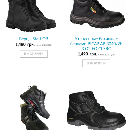
Утепленные ботинки с
Берцы Start OB
берцами BICAP AB 3040/2E
1,480
грн.
плюс 20% ПДВ
3 O2 FO CI SRC
В КОРЗИНУ
1,490
грн.
плюс 20% ПДВ
В КОРЗИНУ