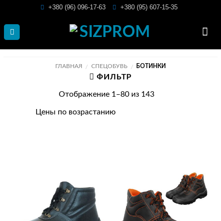
Skip
+380 (96) 096-17-63
+380 (95) 607-15-35
to
content
ГЛАВНАЯ
СПЕЦОБУВЬ
БОТИНКИ
/
/
ФИЛЬТР
Отображение 1–80 из 143