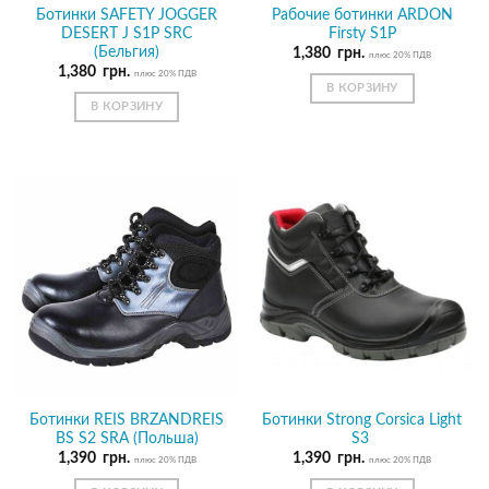
Ботинки SAFETY JOGGER
Рабочие ботинки ARDON
DESERT J S1P SRC
Firsty S1P
(Бельгия)
1,380
грн.
плюс 20% ПДВ
1,380
грн.
плюс 20% ПДВ
В КОРЗИНУ
В КОРЗИНУ
Ботинки REIS BRZANDREIS
Ботинки Strong Corsica Light
BS S2 SRA (Польша)
S3
1,390
грн.
1,390
грн.
плюс 20% ПДВ
плюс 20% ПДВ