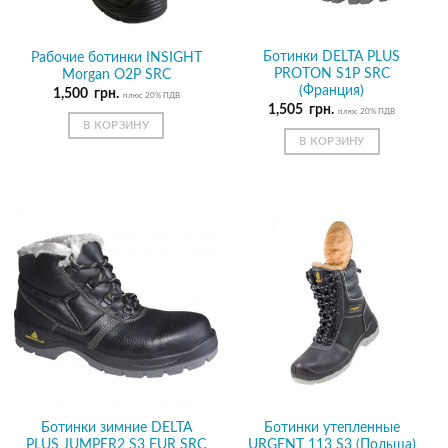
Ботинки DELTA PLUS
Рабочие ботинки INSIGHT
PROTON S1P SRC
Morgan О2Р SRC
(Франция)
1,500
грн.
плюс 20% ПДВ
1,505
грн.
плюс 20% ПДВ
В КОРЗИНУ
В КОРЗИНУ
Ботинки зимние DELTA
Ботинки утепленные
PLUS JUMPER2 S3 FUR SRC
URGENT 113 S3 (Польша)