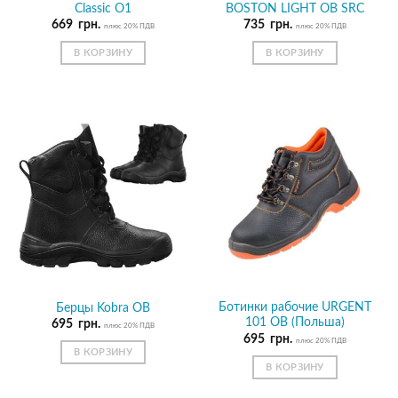
Classic О1
BOSTON LIGHT OB SRC
669
грн.
735
грн.
плюс 20% ПДВ
плюс 20% ПДВ
В КОРЗИНУ
В КОРЗИНУ
Ботинки рабочие URGENT
Берцы Kobra OB
101 OB (Польша)
695
грн.
плюс 20% ПДВ
695
грн.
плюс 20% ПДВ
В КОРЗИНУ
В КОРЗИНУ