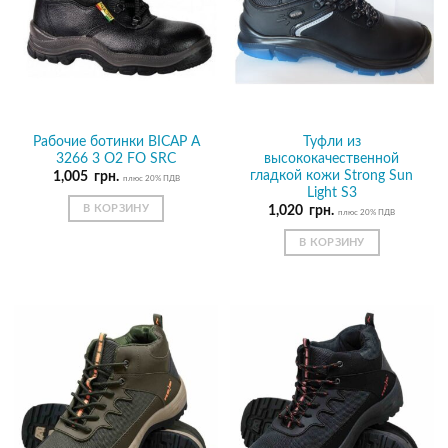
Рабочие ботинки BICAP A
Туфли из
3266 3 O2 FO SRC
высококачественной
гладкой кожи Strong Sun
1,005
грн.
плюс 20% ПДВ
Light S3
В КОРЗИНУ
1,020
грн.
плюс 20% ПДВ
В КОРЗИНУ