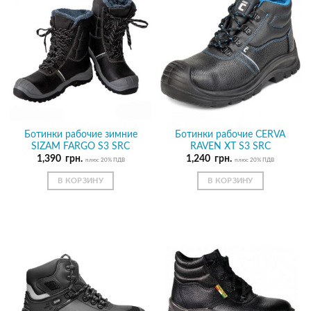
Ботинки рабочие зимние
Ботинки рабочие CERVA
SIZAM FARGO S3 SRC
RAVEN XT S3 SRC
1,390
грн.
1,240
грн.
плюс 20% ПДВ
плюс 20% ПДВ
В КОРЗИНУ
В КОРЗИНУ