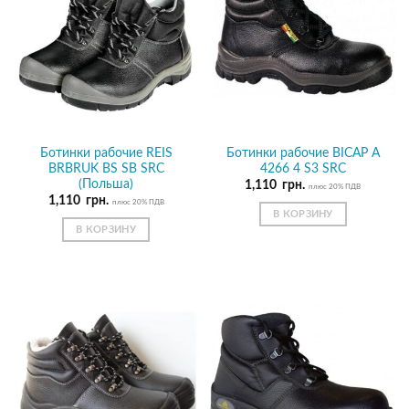
Ботинки рабочие REIS
Ботинки рабочие BICAP A
BRBRUK BS SB SRC
4266 4 S3 SRC
(Польша)
1,110
грн.
плюс 20% ПДВ
1,110
грн.
плюс 20% ПДВ
В КОРЗИНУ
В КОРЗИНУ