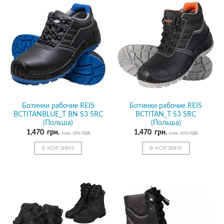
Ботинки рабочие REIS
Ботинки рабочие REIS
BCTITANBLUE_T BN S3 SRC
BCTITAN_T S3 SRC
(Польша)
(Польша)
1,470
грн.
1,470
грн.
плюс 20% ПДВ
плюс 20% ПДВ
В КОРЗИНУ
В КОРЗИНУ