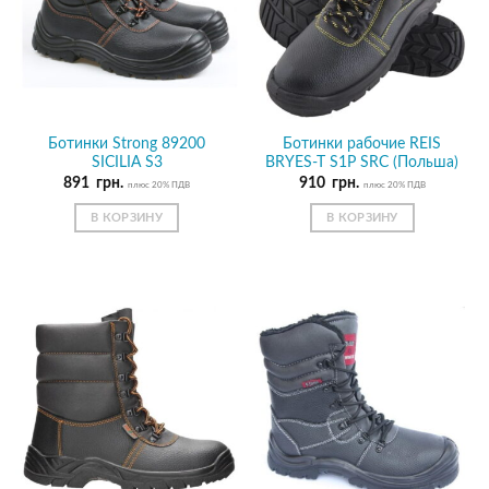
Ботинки Strong 89200
Ботинки рабочие REIS
SICILIA S3
BRYES-T S1P SRC (Польша)
891
грн.
910
грн.
плюс 20% ПДВ
плюс 20% ПДВ
В КОРЗИНУ
В КОРЗИНУ