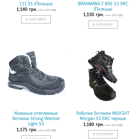
111 S1 (Польша)
BRMAMBA-T BSE S3 SRC
(Польша)
1,140
грн.
плюс 20% ПДВ
1,150
грн.
плюс 20% ПДВ
В КОРЗИНУ
В КОРЗИНУ
Кожаные утепленные
Рабочие ботинки INSIGHT
ботинки Strong Warmer
Morgan S3 SRC черные
Light S3
1,180
грн.
плюс 20% ПДВ
1,175
грн.
плюс 20% ПДВ
В КОРЗИНУ