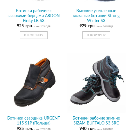
Ботинки рабочие с
Высокие утепленные
высокими берцами ARDON
кожаные ботинки Strong
Firsty LB S3
Winter S3
925
грн.
929
грн.
плюс 20% ПДВ
плюс 20% ПДВ
В КОРЗИНУ
В КОРЗИНУ
Ботинки сварщика URGENT
Ботинки рабочие зимние
115 Ѕ1Р (Польша)
SIZAM BUFFALO S3 SRC
935
грн.
940
грн.
плюс 20% ПДВ
плюс 20% ПДВ