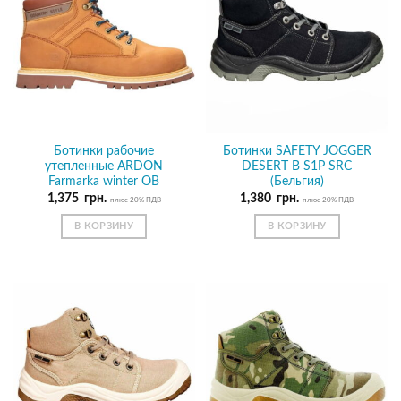
Ботинки рабочие
Ботинки SAFETY JOGGER
утепленные ARDON
DESERT B S1P SRC
Farmarka winter OB
(Бельгия)
1,375
грн.
1,380
грн.
плюс 20% ПДВ
плюс 20% ПДВ
В КОРЗИНУ
В КОРЗИНУ