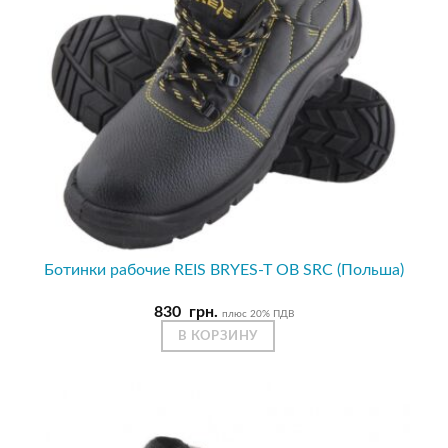
Ботинки рабочие REIS BRYES-T OB SRC (Польша)
830
грн.
плюс 20% ПДВ
В КОРЗИНУ