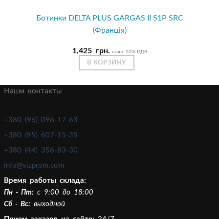
Ботинки DELTA PLUS GARGAS II S1P SRC
(Франція)
1,425
грн.
плюс 20% ПДВ
В КОРЗИНУ
Наши контакты
+380 (96) 096-17-63
+380 (95) 607-15-35
+380 (44) 356-83-30
info@sizprom.com
Время работы склада:
Пн - Пт:
c 9:00 до 18:00
Сб - Вс:
выходной