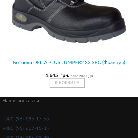
Ботинки DELTA PLUS JUMPER2 S3 SRC (Франция)
1,645
грн.
плюс 20% ПДВ
В КОРЗИНУ
Наши контакты
+380 (96) 096-17-63
+380 (95) 607-15-35