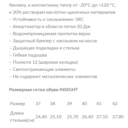
бензину, к контактному теплу от -20°С до +120 °С,
к 20% растворам кислотно-щелочных материалов
– Устойчивость к скольжению: SRC
– Амортизатор в области пятки 20 Дж
– Водонепроницаемая пропитка верха
– Защитный бампер с наплывом на носок
– Дышащая подкладка и стелька
– Гибкая подошва
– Полнота 12 (широкая колодка)
– Светоотражающие элементы
– Не содержит металлических элементов
Размерная сетка обуви INSIGHT
Размер
37
38
39
40
41
42
Длина
24,40
25,10
25,70
26,40
27,10
27,80
стельки(cм)