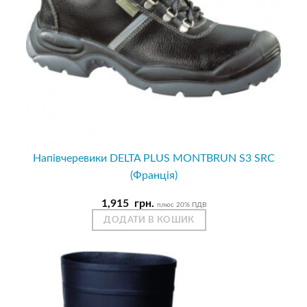
Напівчеревики DELTA PLUS MONTBRUN S3 SRC
(Франція)
1,915
грн.
плюс 20% ПДВ
ДОДАТИ В КОШИК