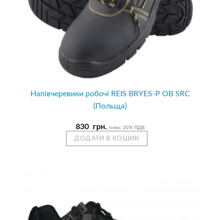
Напівчеревики робочі REIS BRYES-P OB SRC
(Польща)
830
грн.
плюс 20% ПДВ
ДОДАТИ В КОШИК