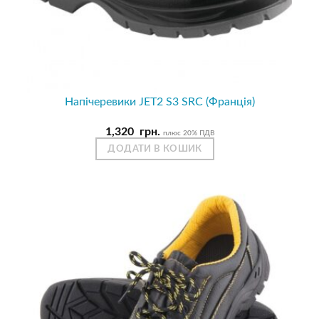
Напічеревики JET2 S3 SRC (Франція)
1,320
грн.
плюс 20% ПДВ
ДОДАТИ В КОШИК