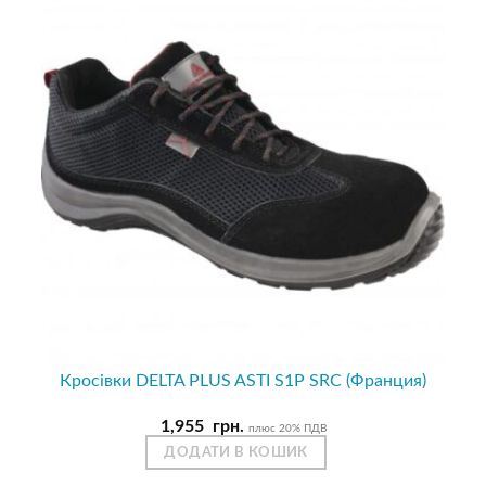
Кросівки DELTA PLUS ASTI S1P SRC (Франция)
1,955
грн.
плюс 20% ПДВ
ДОДАТИ В КОШИК