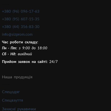
+380 (96) 096-17-63
+380 (95) 607-15-35
+380 (44) 356-83-30
info@sizprom.com
Час роботи складу:
Пн - Пт:
з 9:00 до 18:00
Сб - Нд:
вихідний
Прийом заявок на сайті:
24/7
Наша продукція
Спецодяг
Спецвзуття
Захисні рукавички