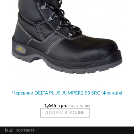
Черевики DELTA PLUS JUMPER2 S3 SRC (Франція)
1,645
грн.
плюс 20% ПДВ
ДОДАТИ В КОШИК
Наші контакти