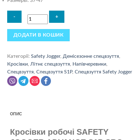
Размеры: 37-47
ДОДАТИ В КОШИК
Категорії:
Safety Jogger
,
Демісезонне спецвзуття
,
Кросівки
,
Літнє спецвзуття
,
Напівчеревики
,
Спецвзуття
,
Спецвзуття S1P
,
Спецвзуття Safety Jogger
ОПИС
Кросівки робочі SAFETY