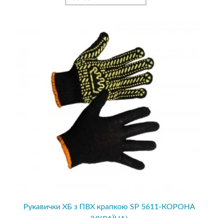
Рукавички ХБ з ПВХ крапкою SP 5611-КОРОНА