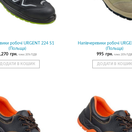
евики робочі URGENT 224 S1
Напівчеревики робочі URGE
(Польща)
(Польща)
1,270
грн.
995
грн.
плюс 20% ПДВ
плюс 20% ПД
ДОДАТИ В КОШИК
ДОДАТИ В КОШИ