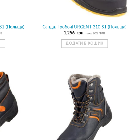
S1 (Польща)
Сандалі робочі URGENT 310 S1 (Польща)
1,256
грн.
ДВ
плюс 20% ПДВ
К
ДОДАТИ В КОШИК