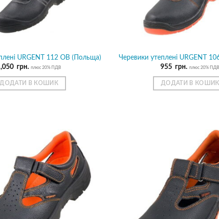
плені URGENT 112 OB (Польща)
Черевики утеплені URGENT 106
1,050
грн.
955
грн.
плюс 20% ПДВ
плюс 20% ПД
ДОДАТИ В КОШИК
ДОДАТИ В КОШИ