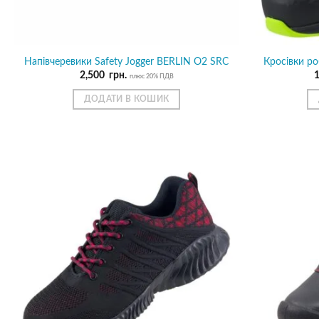
Напівчеревики Safety Jogger BERLIN O2 SRC
Кросівки р
2,500
грн.
плюс 20% ПДВ
ДОДАТИ В КОШИК