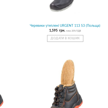
Черевики утеплені URGENT 113 S3 (Польща)
1,595
грн.
плюс 20% ПДВ
ДОДАТИ В КОШИК