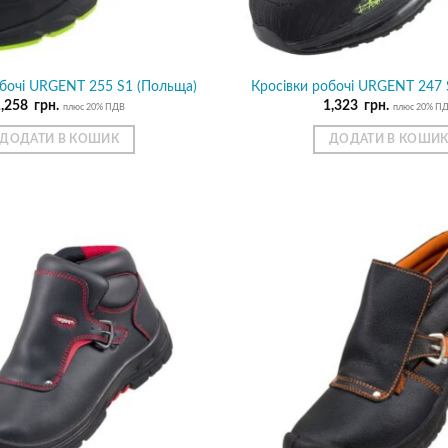
обочі URGENT 255 S1 (Польща)
Кросівки робочі URGENT 247 
1,258
грн.
1,323
грн.
плюс 20% ПДВ
плюс 20% П
ДОДАТИ В КОШИК
ДОДАТИ В КОШИ