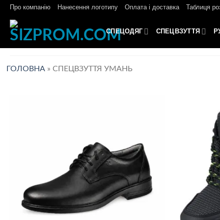
Skip
Про компанію
Нанесення логотипу
Оплата і доставка
Таблиця ро
to
content
СПЕЦОДЯГ
СПЕЦВЗУТТЯ
Р
ГОЛОВНА
»
СПЕЦВЗУТТЯ УМАНЬ