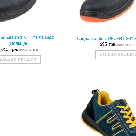
робочі URGENT 301 S1 MAX
Сандалі робочі URGENT 301 
(Польща)
695
грн.
плюс 20% ПД
1,015
грн.
плюс 20% ПДВ
ДОДАТИ В КОШИ
ДОДАТИ В КОШИК