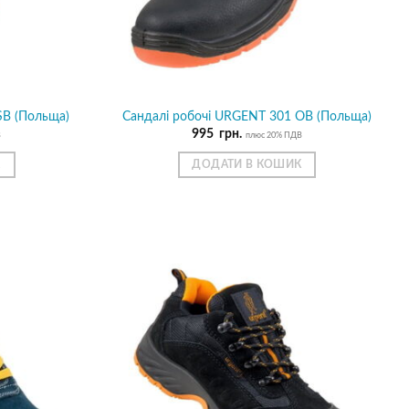
SB (Польща)
Сандалі робочі URGENT 301 ОB (Польща)
995
грн.
В
плюс 20% ПДВ
К
ДОДАТИ В КОШИК