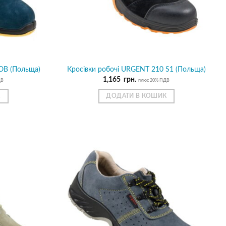
OB (Польща)
Кросівки робочі URGENT 210 S1 (Польща)
1,165
грн.
ДВ
плюс 20% ПДВ
К
ДОДАТИ В КОШИК