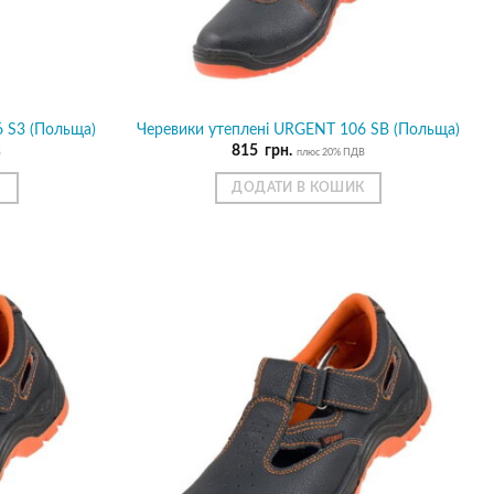
 S3 (Польща)
Черевики утеплені URGENT 106 SB (Польща)
815
грн.
В
плюс 20% ПДВ
К
ДОДАТИ В КОШИК