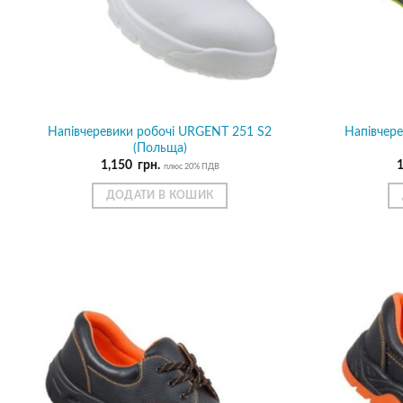
Напівчеревики робочі URGENT 251 S2
Напівчер
(Польща)
1,150
грн.
плюс 20% ПДВ
ДОДАТИ В КОШИК