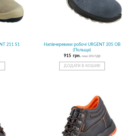
NT 211 S1
Напівчеревики робочі URGENT 205 OB
(Польща)
915
грн.
В
плюс 20% ПДВ
К
ДОДАТИ В КОШИК