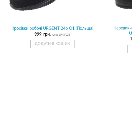
Черевики
Кросівки робочі URGENT 246 O1 (Польща)
U
999
грн.
плюс 20% ПДВ
ДОДАТИ В КОШИК