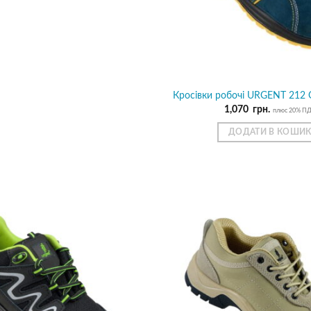
Кросівки робочі URGENT 212 
1,070
грн.
плюс 20% П
ДОДАТИ В КОШИ