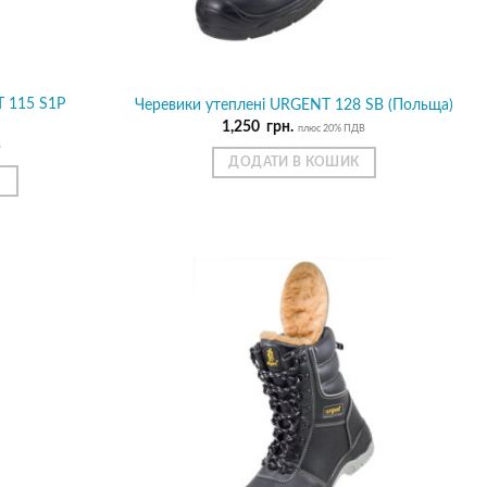
T 115 Ѕ1Р
Черевики утеплені URGENT 128 SB (Польща)
1,250
грн.
плюс 20% ПДВ
В
ДОДАТИ В КОШИК
К