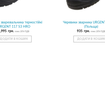
 зварювальника термостійкі
Черевики зварника URGEN
RGENT 117 S3 HRO
(Польща)
1,995
грн.
935
грн.
плюс 20% ПДВ
плюс 20% ПД
ДОДАТИ В КОШИК
ДОДАТИ В КОШИ