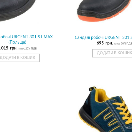
робочі URGENT 301 S1 MAX
Сандалі робочі URGENT 301 
(Польща)
695
грн.
плюс 20% ПД
1,015
грн.
плюс 20% ПДВ
ДОДАТИ В КОШИ
ДОДАТИ В КОШИК