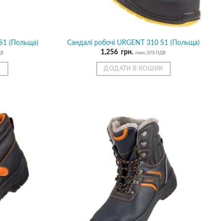
S1 (Польща)
Сандалі робочі URGENT 310 S1 (Польща)
1,256
грн.
ДВ
плюс 20% ПДВ
К
ДОДАТИ В КОШИК