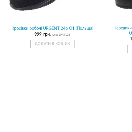
Черевики
Кросівки робочі URGENT 246 O1 (Польща)
U
999
грн.
плюс 20% ПДВ
ДОДАТИ В КОШИК