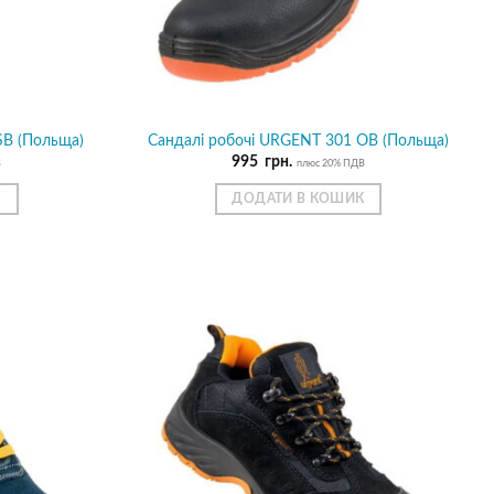
SB (Польща)
Сандалі робочі URGENT 301 ОB (Польща)
995
грн.
В
плюс 20% ПДВ
К
ДОДАТИ В КОШИК