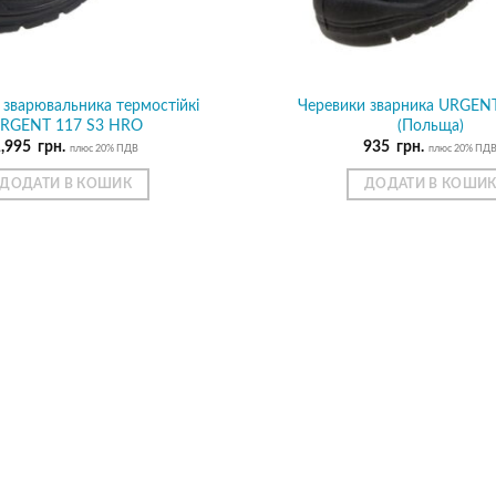
 зварювальника термостійкі
Черевики зварника URGEN
RGENT 117 S3 HRO
(Польща)
1,995
грн.
935
грн.
плюс 20% ПДВ
плюс 20% ПД
ДОДАТИ В КОШИК
ДОДАТИ В КОШИ