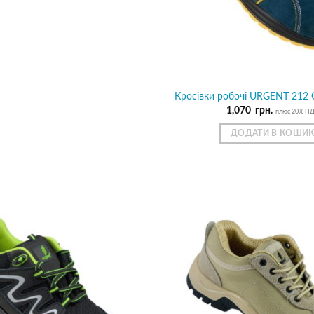
Кросівки робочі URGENT 212 
1,070
грн.
плюс 20% П
ДОДАТИ В КОШИ