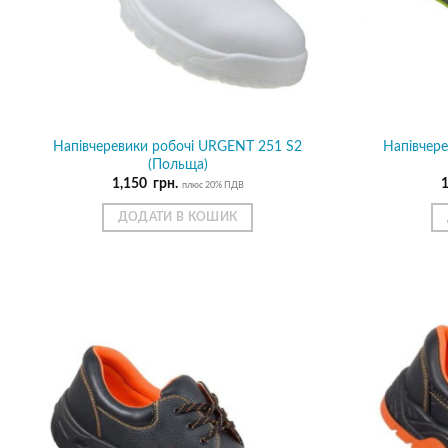
Напівчеревики робочі URGENT 251 S2
Напівчер
(Польща)
1,150
грн.
плюс 20% ПДВ
ДОДАТИ В КОШИК