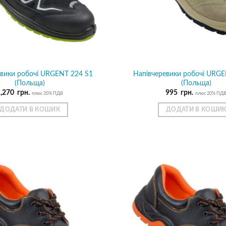
евики робочі URGENT 224 S1
Напівчеревики робочі URGE
(Польща)
(Польща)
1,270
грн.
995
грн.
плюс 20% ПДВ
плюс 20% ПД
ДОДАТИ В КОШИК
ДОДАТИ В КОШИ