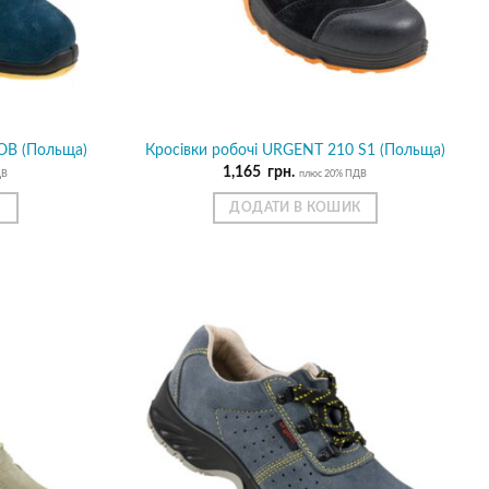
OB (Польща)
Кросівки робочі URGENT 210 S1 (Польща)
1,165
грн.
ДВ
плюс 20% ПДВ
К
ДОДАТИ В КОШИК