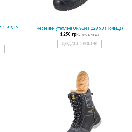
T 115 Ѕ1Р
Черевики утеплені URGENT 128 SB (Польща)
1,250
грн.
плюс 20% ПДВ
В
ДОДАТИ В КОШИК
К