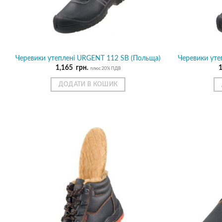
Черевики утеплені URGENT 112 SB (Польща)
Черевики уте
1,165
грн.
плюс 20% ПДВ
ДОДАТИ В КОШИК