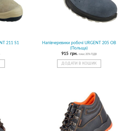
NT 211 S1
Напівчеревики робочі URGENT 205 OB
(Польща)
915
грн.
В
плюс 20% ПДВ
К
ДОДАТИ В КОШИК