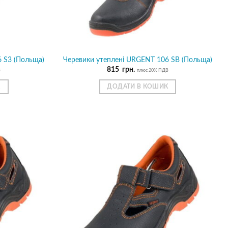
 S3 (Польща)
Черевики утеплені URGENT 106 SB (Польща)
815
грн.
В
плюс 20% ПДВ
К
ДОДАТИ В КОШИК