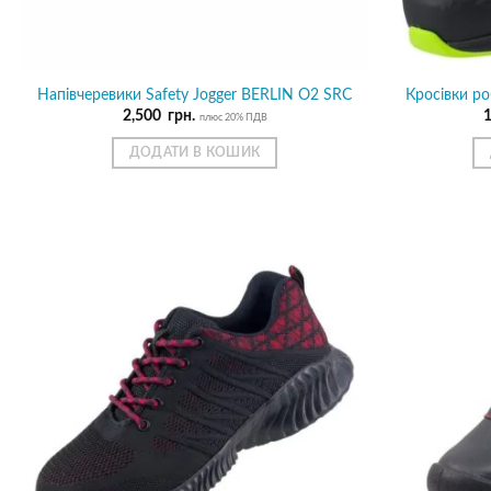
Напівчеревики Safety Jogger BERLIN O2 SRC
Кросівки р
2,500
грн.
плюс 20% ПДВ
ДОДАТИ В КОШИК