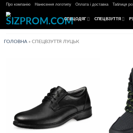
Skip
Про компанію
Нанесення логотипу
Оплата і доставка
Таблиця ро
to
content
СПЕЦОДЯГ
СПЕЦВЗУТТЯ
Р
ГОЛОВНА
»
СПЕЦВЗУТТЯ ЛУЦЬК