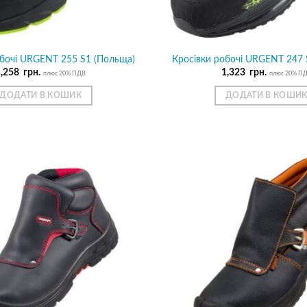
обочі URGENT 255 S1 (Польща)
Кросівки робочі URGENT 247 
1,258
грн.
1,323
грн.
плюс 20% ПДВ
плюс 20% П
ДОДАТИ В КОШИК
ДОДАТИ В КОШИ