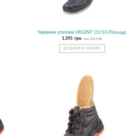
Черевики утеплені URGENT 113 S3 (Польща)
1,595
грн.
плюс 20% ПДВ
ДОДАТИ В КОШИК