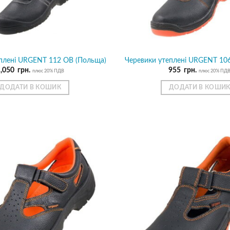
плені URGENT 112 OB (Польща)
Черевики утеплені URGENT 106
1,050
грн.
955
грн.
плюс 20% ПДВ
плюс 20% ПД
ДОДАТИ В КОШИК
ДОДАТИ В КОШИ