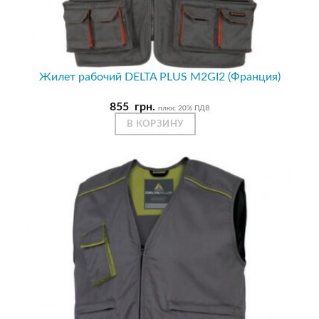
Жилет рабочий DELTA PLUS M2GI2 (Франция)
855
грн.
плюс 20% ПДВ
В КОРЗИНУ