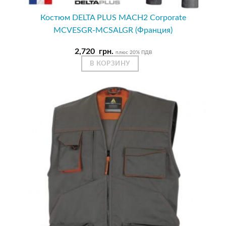
Костюм DELTA PLUS MACH2 Corporate
MCVESGR-MCSALGR (Франция)
2,720
грн.
плюс 20% ПДВ
В КОРЗИНУ