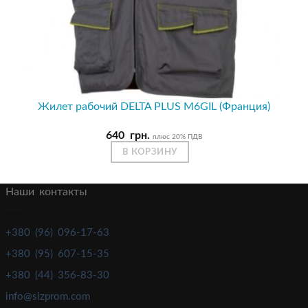
Жилет рабочий DELTA PLUS M6GIL (Франция)
640
грн.
плюс 20% ПДВ
В КОРЗИНУ
Наши контакты
+380 (96) 096-17-63
+380 (95) 607-15-35
+380 (44) 356-83-30
info@sizprom.com