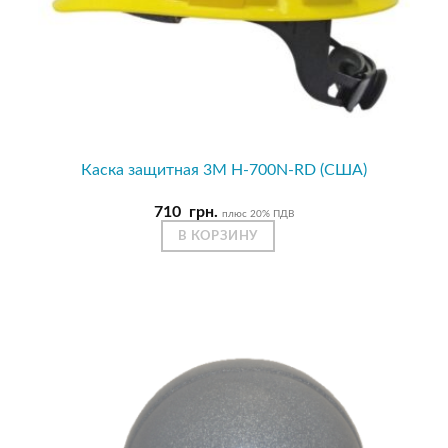
Каска защитная 3М H-700N-RD (США)
710
грн.
плюс 20% ПДВ
В КОРЗИНУ