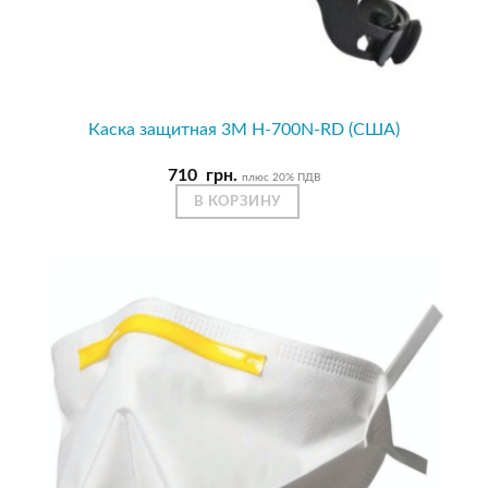
Каска защитная 3М H-700N-RD (США)
710
грн.
плюс 20% ПДВ
В КОРЗИНУ