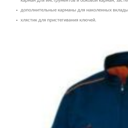
карман для инструментов и боковой карман, заст
дополнительные карманы для наколенных вклад
хлястик для пристегивания ключей.