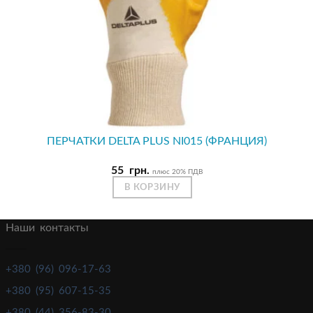
ПЕРЧАТКИ DELTA PLUS NI015 (ФРАНЦИЯ)
55
грн.
плюс 20% ПДВ
В КОРЗИНУ
Наши контакты
+380 (96) 096-17-63
+380 (95) 607-15-35
+380 (44) 356-83-30