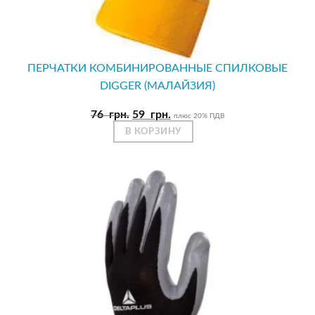
ПЕРЧАТКИ КОМБИНИРОВАННЫЕ СПИЛКОВЫЕ
DIGGER (МАЛАЙЗИЯ)
Первоначальная
Текущая
76
грн.
59
грн.
плюс 20% ПДВ
цена
цена:
В КОРЗИНУ
составляла
59
76
грн..
грн..