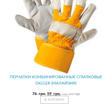
ПЕРЧАТКИ КОМБИНИРОВАННЫЕ СПИЛКОВЫЕ
DIGGER (МАЛАЙЗИЯ)
Первоначальная
Текущая
76
грн.
59
грн.
плюс 20% ПДВ
цена
цена:
В КОРЗИНУ
составляла
59
76
грн..
грн..