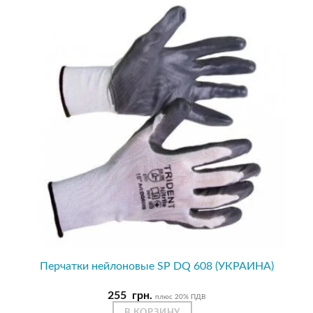
Перчатки нейлоновые SP DQ 608 (УКРАИНА)
255
грн.
плюс 20% ПДВ
В КОРЗИНУ