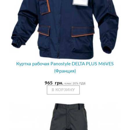
Куртка рабочая Panostyle DELTA PLUS M6VES
(Франция)
965
грн.
плюс 20% ПДВ
В КОРЗИНУ