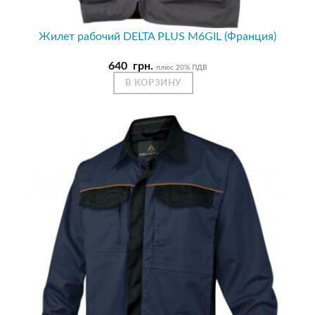
Жилет рабочий DELTA PLUS M6GIL (Франция)
640
грн.
плюс 20% ПДВ
В КОРЗИНУ