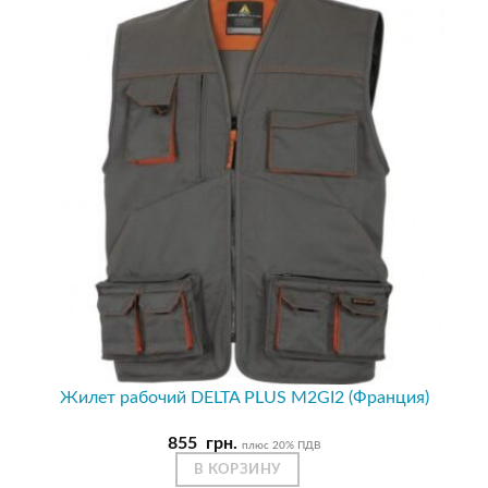
Жилет рабочий DELTA PLUS M2GI2 (Франция)
855
грн.
плюс 20% ПДВ
В КОРЗИНУ