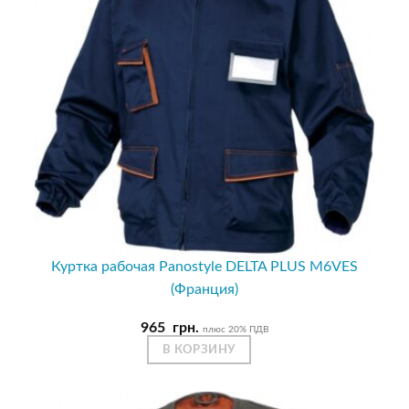
Куртка рабочая Panostyle DELTA PLUS M6VES
(Франция)
965
грн.
плюс 20% ПДВ
В КОРЗИНУ