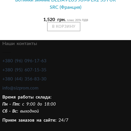
Ботинки зимние DELTA PLUS JUMPER2 S3 FUR
SRC (Франция)
1,520
грн.
плюс 20% ПДВ
В КОРЗИНУ
Наши контакты
+380 (96) 096-17-63
+380 (95) 607-15-35
+380 (44) 356-83-30
info@sizprom.com
Время работы склада:
Пн - Пт:
c 9:00 до 18:00
Сб - Вс:
выходной
Прием заказов на сайте:
24/7