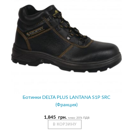
Ботинки DELTA PLUS LANTANA S1P SRC
(Франция)
1,845
грн.
плюс 20% ПДВ
В КОРЗИНУ