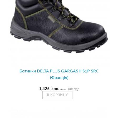
Ботинки DELTA PLUS GARGAS II S1P SRC
(Франція)
1,425
грн.
плюс 20% ПДВ
В КОРЗИНУ