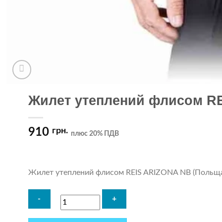
Жилет утеплений флисом R
910
грн.
плюс 20% ПДВ
Жилет утеплений флисом REIS ARIZONA NB (Польщ