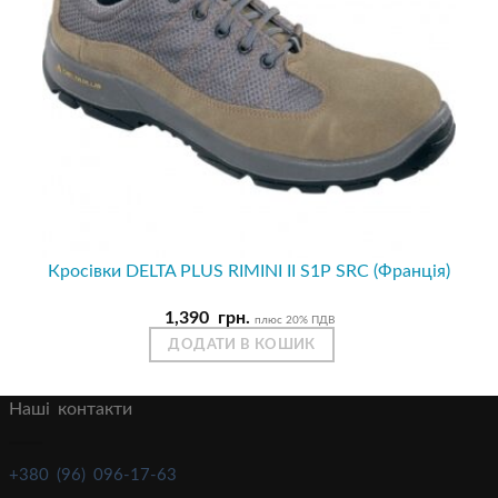
Кросівки DELTA PLUS RIMINI II S1P SRC (Франція)
1,390
грн.
плюс 20% ПДВ
ДОДАТИ В КОШИК
Наші контакти
+380 (96) 096-17-63