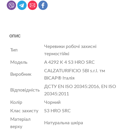
ОПИС
Черевики робочі захисні
Тип
термостійкі
Модель
A 4292 K 4 S3 HRO SRC
CALZATURIFICIO 5BI s.r.l. тм
Виробник
BICAP® Італія
ДСТУ EN ISO 20345:2016, EN ISO
Відповідність
20345:2011
Колір
Чорний
Клас захисту
S3 HRO SRC
Матеріал
Натуральна шкіра
верху