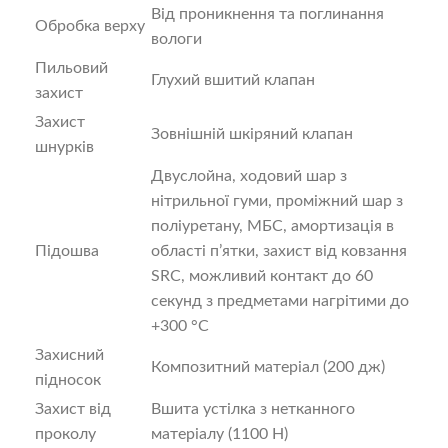
Від проникнення та поглинання
Обробка верху
вологи
Пильовий
Глухий вшитий клапан
захист
Захист
Зовнішній шкіряний клапан
шнурків
Двуслойна, ходовий шар з
нітрильної гуми, проміжний шар з
поліуретану, МБС, амортизація в
Підошва
області п’ятки, захист від ковзання
SRC, можливий контакт до 60
секунд з предметами нагрітими до
+300 °С
Захисний
Композитний матеріал (200 дж)
підносок
Захист від
Вшита устілка з нетканного
проколу
матеріалу (1100 Н)