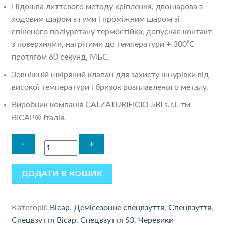
Підошва литтєвого методу кріплення, двошарова з
ходовим шаром з гуми і проміжним шаром зі
спіненого поліуретану термостійка, допускає контакт
з поверхнями, нагрітими до температури + 300⁰С
протягом 60 секунд, МБС.
Зовнішній шкіряний клапан для захисту шнурівки від
високої температури і бризок розплавленого металу.
Виробник компанія CALZATURIFICIO 5BI s.r.l. тм
BICAP® Італія.
ДОДАТИ В КОШИК
Категорії:
Bicap
,
Демісезонне спецвзуття
,
Спецвзуття
,
Спецвзуття Bicap
,
Спецвзуття S3
,
Черевики