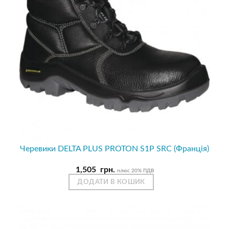
Черевики DELTA PLUS PROTON S1P SRC (Франція)
1,505
грн.
плюс 20% ПДВ
ДОДАТИ В КОШИК