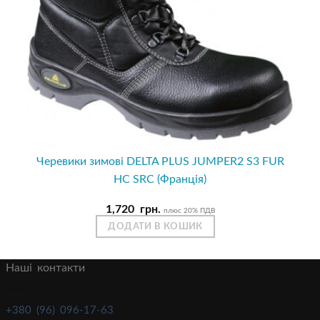
Черевики зимові DELTA PLUS JUMPER2 S3 FUR
HC SRC (Франція)
1,720
грн.
плюс 20% ПДВ
ДОДАТИ В КОШИК
Наші контакти
+380 (96) 096-17-63