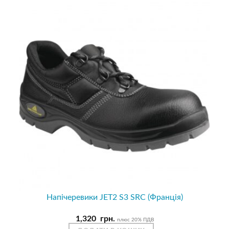
Напічеревики JET2 S3 SRC (Франція)
1,320
грн.
плюс 20% ПДВ