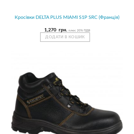
Кросівки DELTA PLUS MIAMI S1P SRC (Франція)
1,270
грн.
плюс 20% ПДВ
ДОДАТИ В КОШИК