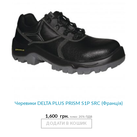
Черевики DELTA PLUS PRISM S1P SRC (Франція)
1,600
грн.
плюс 20% ПДВ
ДОДАТИ В КОШИК