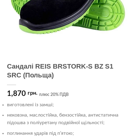
Сандалі REIS BRSTORK-S BZ S1
SRC (Польща)
1,870
грн.
плюс 20% ПДВ
виготовлені із замші;
нековзна, маслостійка, бензостійка, антистатична
підошва з поліуретану подвійної щільності;
поглинання ударів під п’ятою;