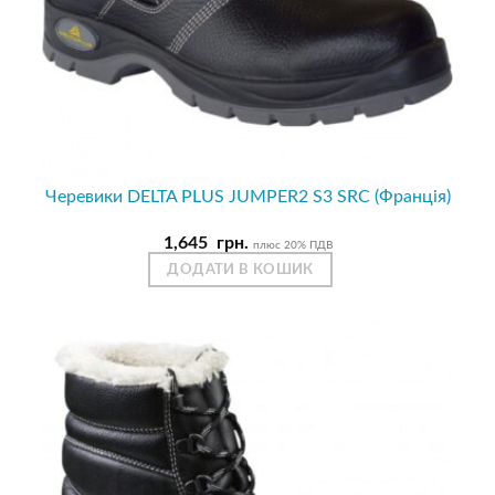
Черевики DELTA PLUS JUMPER2 S3 SRC (Франція)
1,645
грн.
плюс 20% ПДВ
ДОДАТИ В КОШИК