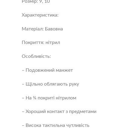
Розмір: 9, 10
Характеристика:
Матеріал: Бавовна
Покриття: нітрил
Особливість:
– Подовжений манжет
– Щільно облягають руку
– На ¾ покриті нітрилом
– Хороший контакт з предметами
– Висока тактильна чутливість