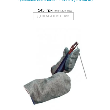
Рукавички нейлонові SP 60810 (УКРАЇНА)
145
грн.
плюс 20% ПДВ
ДОДАТИ В КОШИК