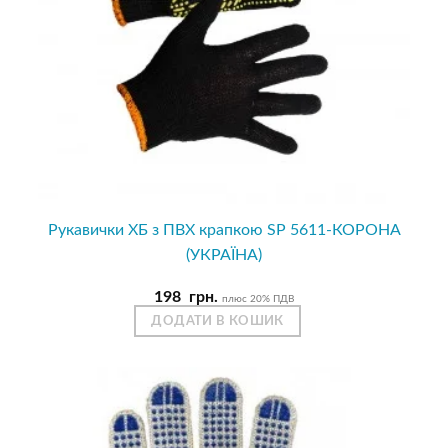
Рукавички ХБ з ПВХ крапкою SP 5611-КОРОНА
(УКРАЇНА)
198
грн.
плюс 20% ПДВ
ДОДАТИ В КОШИК