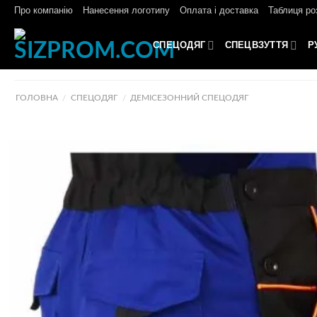
Skip
Про компанію
Нанесення логотипу
Оплата і доставка
Таблиця ро
to
content
СПЕЦОДЯГ
СПЕЦВЗУТТЯ
Р
ГОЛОВНА
СПЕЦОДЯГ
ДЕМІСЕЗОННИЙ СПЕЦОДЯГ
/
/