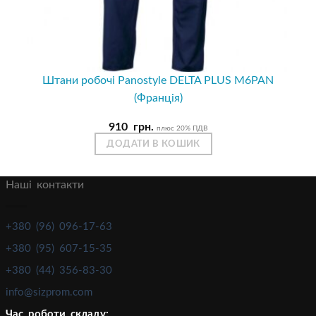
Штани робочі Panostyle DELTA PLUS M6PAN
(Франція)
910
грн.
плюс 20% ПДВ
ДОДАТИ В КОШИК
Наші контакти
+380 (96) 096-17-63
+380 (95) 607-15-35
+380 (44) 356-83-30
info@sizprom.com
Час роботи складу: