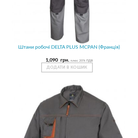
Штани робочі DELTA PLUS MCPAN (Франція)
1,090
грн.
плюс 20% ПДВ
ДОДАТИ В КОШИК