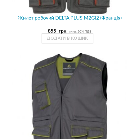
Жилет робочий DELTA PLUS M2GI2 (Франція)
855
грн.
плюс 20% ПДВ
ДОДАТИ В КОШИК