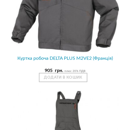
Куртка робоча DELTA PLUS M2VE2 (Франція)
905
грн.
плюс 20% ПДВ
ДОДАТИ В КОШИК