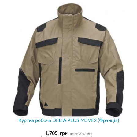
Куртка робоча DELTA PLUS M5VE2 (Франція)
1,705
грн.
плюс 20% ПДВ