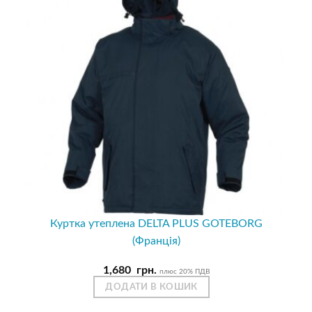
Куртка утеплена DELTA PLUS GOTEBORG
(Франція)
1,680
грн.
плюс 20% ПДВ
ДОДАТИ В КОШИК