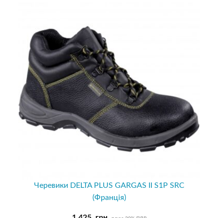
Черевики DELTA PLUS GARGAS II S1P SRC
(Франція)
1,425
грн.