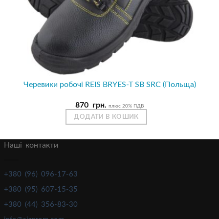
Черевики робочі REIS BRYES-T SB SRC (Польща)
870
грн.
плюс 20% ПДВ
ДОДАТИ В КОШИК
Наші контакти
+380 (96) 096-17-63
+380 (95) 607-15-35
+380 (44) 356-83-30