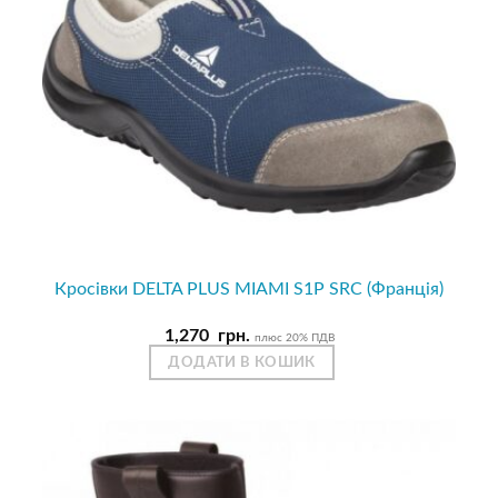
Кросівки DELTA PLUS MIAMI S1P SRC (Франція)
1,270
грн.
плюс 20% ПДВ
ДОДАТИ В КОШИК