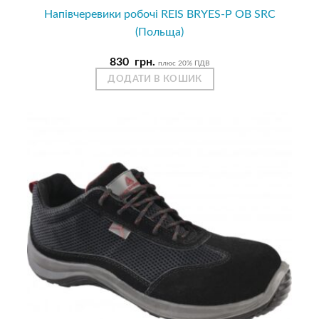
Напівчеревики робочі REIS BRYES-P OB SRC
(Польща)
830
грн.
плюс 20% ПДВ
ДОДАТИ В КОШИК