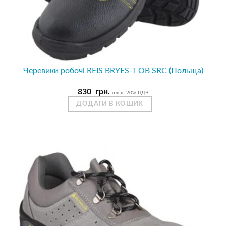
Черевики робочі REIS BRYES-T OB SRC (Польща)
830
грн.
плюс 20% ПДВ
ДОДАТИ В КОШИК