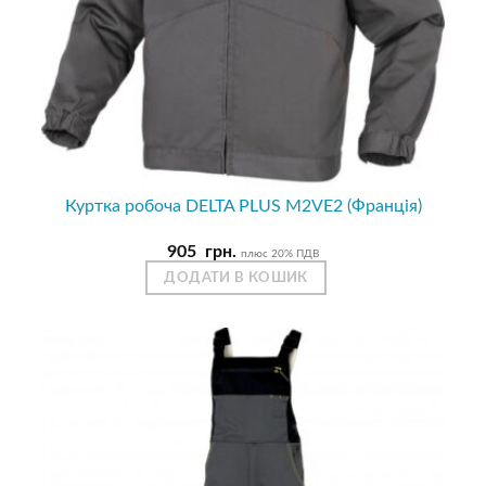
Куртка робоча DELTA PLUS M2VE2 (Франція)
905
грн.
плюс 20% ПДВ
ДОДАТИ В КОШИК