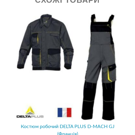
Костюм робочий DELTA PLUS D-MACH GJ
(Франція)