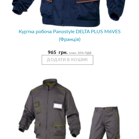
Куртка робоча Panostyle DELTA PLUS M6VES
(Франція)
965
грн.
плюс 20% ПДВ
ДОДАТИ В КОШИК