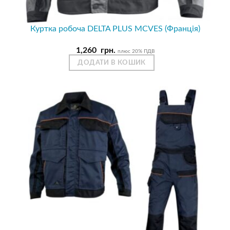
Куртка робоча DELTA PLUS MCVES (Франція)
1,260
грн.
плюс 20% ПДВ
ДОДАТИ В КОШИК