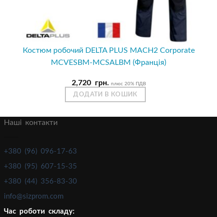
Костюм робочий DELTA PLUS MACH2 Corporate
MCVESBM-MCSALBM (Франція)
2,720
грн.
плюс 20% ПДВ
ДОДАТИ В КОШИК
Наші контакти
+380 (96) 096-17-63
+380 (95) 607-15-35
+380 (44) 356-83-30
info@sizprom.com
Час роботи складу: