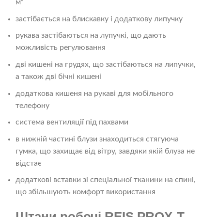
м²
застібається на блискавку і додаткову липучку
рукава застібаються на лупучкі, що дають
можливість регулювання
дві кишені на грудях, що застібаються на липучки,
а також дві бічні кишені
додаткова кишеня на рукаві для мобільного
телефону
система вентиляції під пахвами
в нижній частині блузи знаходиться стягуюча
гумка, що захищає від вітру, завдяки якій блуза не
відстає
додаткові вставки зі спеціальної тканини на спині,
що збільшують комфорт використання
Штани робочі REIS PROX-T