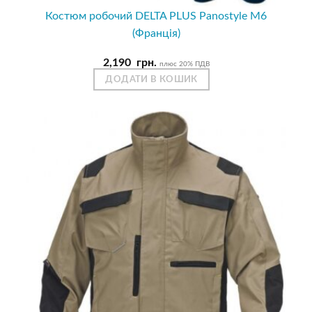
Костюм робочий DELTA PLUS Panostyle M6
(Франція)
2,190
грн.
плюс 20% ПДВ
ДОДАТИ В КОШИК