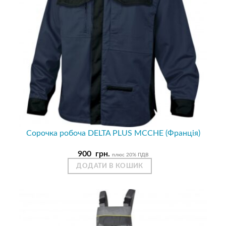
Сорочка робоча DELTA PLUS MCCHE (Франція)
900
грн.
плюс 20% ПДВ
ДОДАТИ В КОШИК