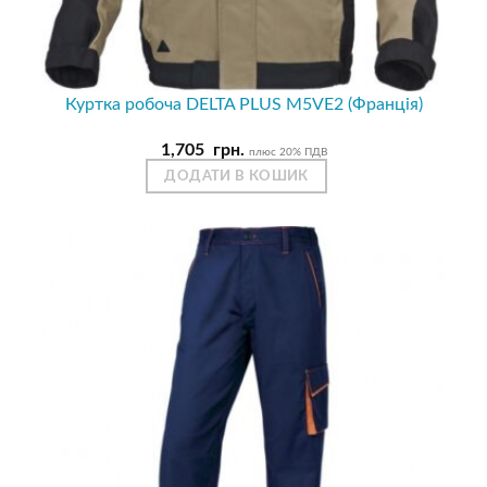
Куртка робоча DELTA PLUS M5VE2 (Франція)
1,705
грн.
плюс 20% ПДВ
ДОДАТИ В КОШИК