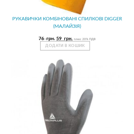
РУКАВИЧКИ КОМБІНОВАНІ СПИЛКОВІ DIGGER
(МАЛАЙЗІЯ)
Оригінальна
Поточна
76
грн.
59
грн.
плюс 20% ПДВ
ціна:
ціна:
ДОДАТИ В КОШИК
76
59
грн..
грн..