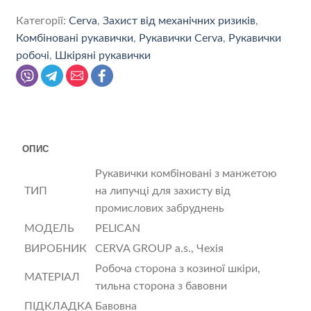
Категорії:
Cerva
,
Захист від механічних ризиків
,
Комбіновані рукавички
,
Рукавички Cerva
,
Рукавички
робочі
,
Шкіряні рукавички
ОПИС
Рукавички комбіновані з манжетою
ТИП
на липучці для захисту від
промислових забруднень
МОДЕЛЬ
PELICAN
ВИРОБНИК
CERVA GROUP a.s., Чехія
Робоча сторона з козиної шкіри,
МАТЕРІАЛ
тильна сторона з бавовни
ПІДКЛАДКА
Бавовна