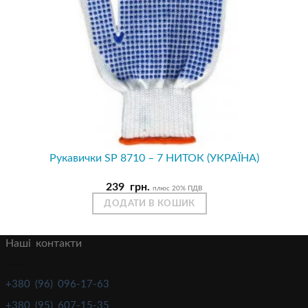
Рукавички SP 8710 – 7 НИТОК (УКРАЇНА)
239
грн.
плюс 20% ПДВ
ДОДАТИ В КОШИК
Наші контакти
+380 (96) 096-17-63
+380 (95) 607-15-35