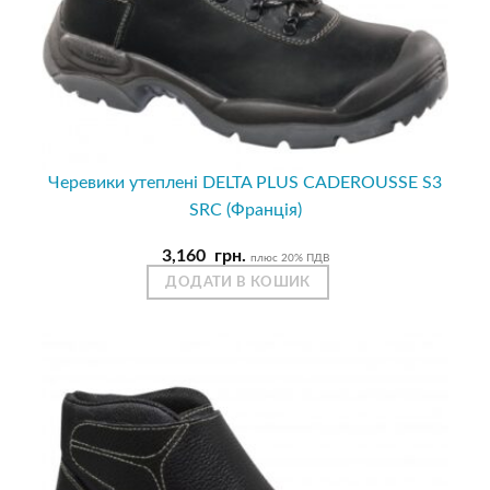
Черевики утеплені DELTA PLUS CADEROUSSE S3
SRC (Франція)
3,160
грн.
плюс 20% ПДВ
ДОДАТИ В КОШИК