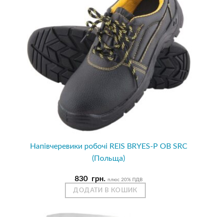
Напівчеревики робочі REIS BRYES-P OB SRC
(Польща)
830
грн.
плюс 20% ПДВ
ДОДАТИ В КОШИК