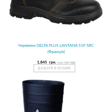
Черевики DELTA PLUS LANTANA S1P SRC
(Франція)
1,845
грн.
плюс 20% ПДВ
ДОДАТИ В КОШИК